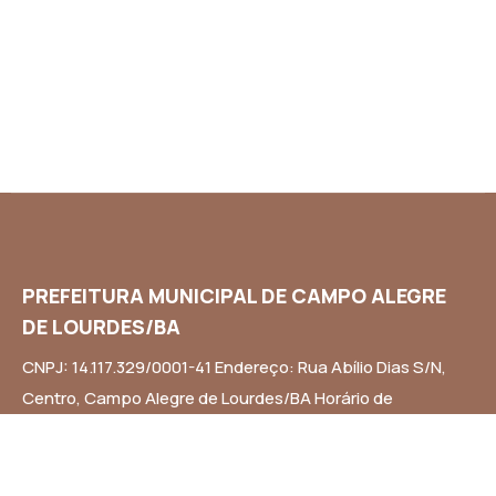
PREFEITURA MUNICIPAL DE CAMPO ALEGRE
DE LOURDES/BA
CNPJ: 14.117.329/0001-41 Endereço: Rua Abílio Dias S/N,
Centro, Campo Alegre de Lourdes/BA Horário de
Funcionamento: Segunda a Sexta-feira das 8h às 14h
Email: contato@campoalegredelourdes.ba.gov.br