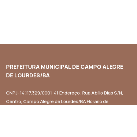
PREFEITURA MUNICIPAL DE CAMPO ALEGRE
DE LOURDES/BA
CNPJ: 14.117.329/0001-41 Endereço: Rua Abílio Dias S/N,
Centro, Campo Alegre de Lourdes/BA Horário de
Funcionamento: Segunda a Sexta-feira das 8h às 14h
Email: contato@campoalegredelourdes.ba.gov.br
Institucional