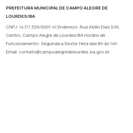
PREFEITURA MUNICIPAL DE CAMPO ALEGRE DE
LOURDES/BA
CNPJ: 14.117.329/0001-41 Endereço: Rua Abílio Dias S/N,
Centro, Campo Alegre de Lourdes/BA Horário de
Funcionamento: Segunda a Sexta-feira das 8h às 14h
Email: contato@campoalegredelourdes.ba.gov.br
Institucional
A CIDADE
NOTÍCIAS
TRANSPARÊNCIA
DIÁRIO OFICIAL
MAPA DO SITE