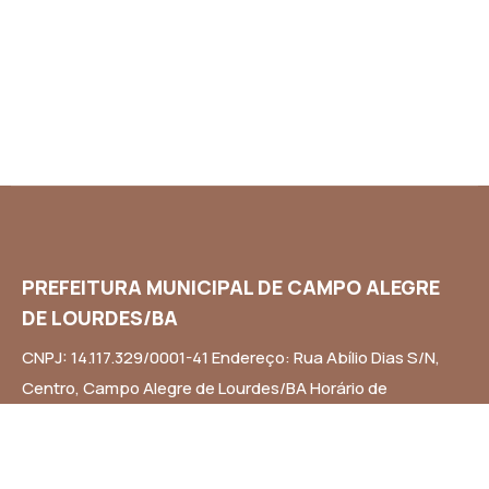
PREFEITURA MUNICIPAL DE CAMPO ALEGRE
DE LOURDES/BA
CNPJ: 14.117.329/0001-41 Endereço: Rua Abílio Dias S/N,
Centro, Campo Alegre de Lourdes/BA Horário de
Funcionamento: Segunda a Sexta-feira das 8h às 14h
Email: contato@campoalegredelourdes.ba.gov.br