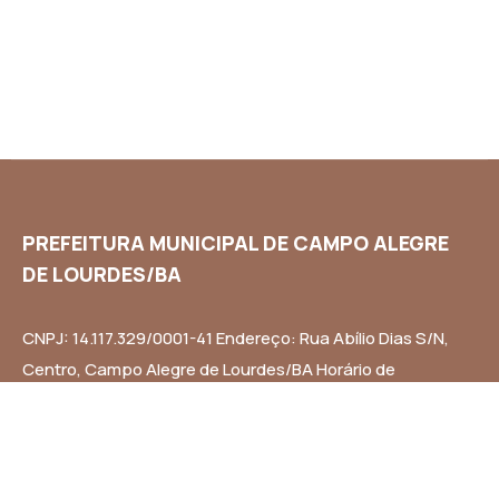
PREFEITURA MUNICIPAL DE CAMPO ALEGRE
DE LOURDES/BA
CNPJ: 14.117.329/0001-41 Endereço: Rua Abílio Dias S/N,
Centro, Campo Alegre de Lourdes/BA Horário de
Funcionamento: Segunda a Sexta-feira das 8h às 14h
Email: contato@campoalegredelourdes.ba.gov.br
Institucional