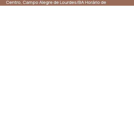
Centro, Campo Alegre de Lourdes/BA Horário de
Funcionamento: Segunda a Sexta-feira das 8h às 14h
Email: contato@campoalegredelourdes.ba.gov.br
Institucional
A CIDADE
NOTÍCIAS
TRANSPARÊNCIA
DIÁRIO OFICIAL
MAPA DO SITE
Links Úteis
CÂMARA DE CAMPO ALEGRE DE LOURDES