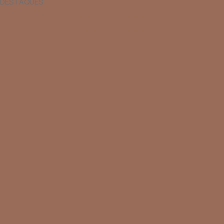
DESTAQUES
Mutirão da Catarata: faça já o seu cadastro!
Palestra com a Ronda Maria da Penha acontece no dia 14 de agos
Garantia Safra – Cadastro
Dia do Evangélico