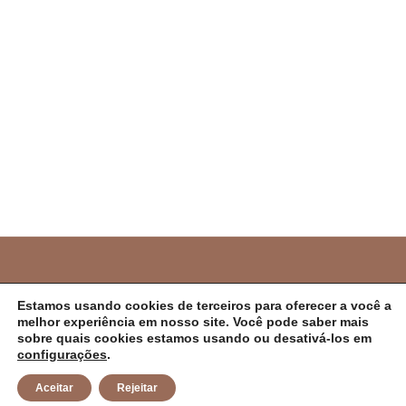
PREFEITURA MUNICIPAL DE CAMPO ALEGRE DE
Estamos usando cookies de terceiros para oferecer a você a
melhor experiência em nosso site. Você pode saber mais
LOURDES/BA
sobre quais cookies estamos usando ou desativá-los em
configurações
.
CNPJ: 14.117.329/0001-41 Endereço: Rua Abílio Dias S/N,
Aceitar
Rejeitar