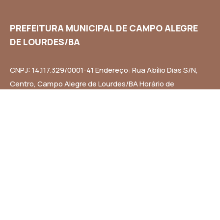
PREFEITURA MUNICIPAL DE CAMPO ALEGRE
DE LOURDES/BA
CNPJ: 14.117.329/0001-41 Endereço: Rua Abílio Dias S/N,
Centro, Campo Alegre de Lourdes/BA Horário de
Funcionamento: Segunda a Sexta-feira das 8h às 14h
Email: contato@campoalegredelourdes.ba.gov.br
Institucional
A CIDADE
NOTÍCIAS
TRANSPARÊNCIA
DIÁRIO OFICIAL