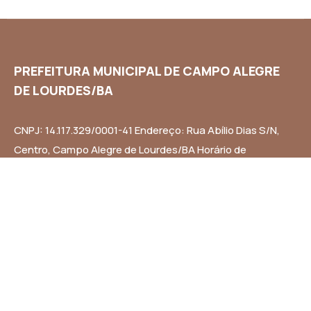
PREFEITURA MUNICIPAL DE CAMPO ALEGRE
DE LOURDES/BA
CNPJ: 14.117.329/0001-41 Endereço: Rua Abílio Dias S/N,
Centro, Campo Alegre de Lourdes/BA Horário de
Funcionamento: Segunda a Sexta-feira das 8h às 14h
Email: contato@campoalegredelourdes.ba.gov.br
Institucional
A CIDADE
NOTÍCIAS