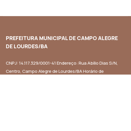
PREFEITURA MUNICIPAL DE CAMPO ALEGRE
DE LOURDES/BA
CNPJ: 14.117.329/0001-41 Endereço: Rua Abílio Dias S/N,
Centro, Campo Alegre de Lourdes/BA Horário de
Funcionamento: Segunda a Sexta-feira das 8h às 14h
Email: contato@campoalegredelourdes.ba.gov.br
Institucional
A CIDADE
NOTÍCIAS