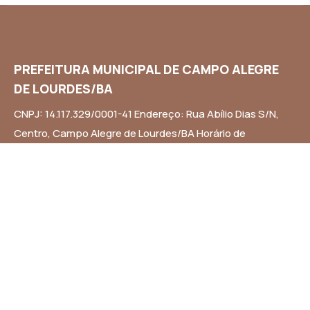
PREFEITURA MUNICIPAL DE CAMPO ALEGRE
DE LOURDES/BA
CNPJ: 14.117.329/0001-41 Endereço: Rua Abílio Dias S/N,
Centro, Campo Alegre de Lourdes/BA Horário de
Funcionamento: Segunda a Sexta-feira das 8h às 14h
Email: contato@campoalegredelourdes.ba.gov.br
Institucional
A CIDADE
NOTÍCIAS