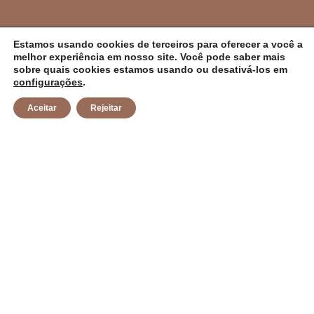
PREFEITURA MUNICIPAL DE CAMPO ALEGRE
Estamos usando cookies de terceiros para oferecer a você a
melhor experiência em nosso site. Você pode saber mais
DE LOURDES/BA
sobre quais cookies estamos usando ou desativá-los em
configurações
.
CNPJ: 14.117.329/0001-41 Endereço: Rua Abílio Dias S/N,
Aceitar
Rejeitar
Centro, Campo Alegre de Lourdes/BA Horário de
Funcionamento: Segunda a Sexta-feira das 8h às 14h
Email: contato@campoalegredelourdes.ba.gov.br
Institucional
A CIDADE
NOTÍCIAS
TRANSPARÊNCIA
DIÁRIO OFICIAL