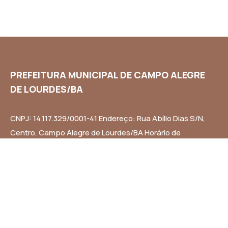
PREFEITURA MUNICIPAL DE CAMPO ALEGRE
DE LOURDES/BA
CNPJ: 14.117.329/0001-41 Endereço: Rua Abílio Dias S/N,
Centro, Campo Alegre de Lourdes/BA Horário de
Funcionamento: Segunda a Sexta-feira das 8h às 14h
Email: contato@campoalegredelourdes.ba.gov.br
Institucional
A CIDADE