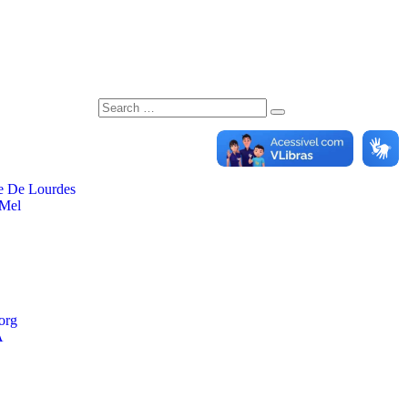
e De Lourdes
 Mel
org
A