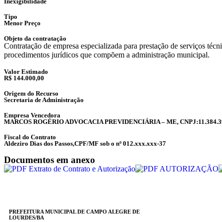
Inexigibilidade
Tipo
Menor Preço
Objeto da contratação
Contratação de empresa especializada para prestação de serviços técni
procedimentos jurídicos que compõem a administração municipal.
Valor Estimado
R$ 144.000,00
Origem do Recurso
Secretaria de Administração
Empresa Vencedora
MARCOS ROGÉRIO ADVOCACIA PREVIDENCIÁRIA – ME, CNPJ:11.384.39
Fiscal do Contrato
Aldeziro Dias dos Passos,CPF/MF sob o nº 012.xxx.xxx-37
Documentos em anexo
Extrato de Contrato e Autorização
AUTORIZAÇÃO
PREFEITURA MUNICIPAL DE CAMPO ALEGRE DE
LOURDES/BA