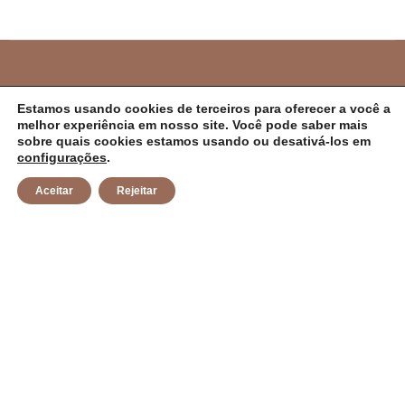
PREFEITURA MUNICIPAL DE CAMPO ALEGRE
Estamos usando cookies de terceiros para oferecer a você a
melhor experiência em nosso site. Você pode saber mais
DE LOURDES/BA
sobre quais cookies estamos usando ou desativá-los em
configurações
.
CNPJ: 14.117.329/0001-41 Endereço: Rua Abílio Dias S/N,
Aceitar
Rejeitar
Centro, Campo Alegre de Lourdes/BA Horário de
Funcionamento: Segunda a Sexta-feira das 8h às 14h
Email: contato@campoalegredelourdes.ba.gov.br
Institucional
A CIDADE
NOTÍCIAS