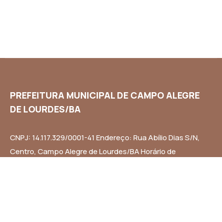
PREFEITURA MUNICIPAL DE CAMPO ALEGRE
DE LOURDES/BA
CNPJ: 14.117.329/0001-41 Endereço: Rua Abílio Dias S/N,
Centro, Campo Alegre de Lourdes/BA Horário de
Funcionamento: Segunda a Sexta-feira das 8h às 14h
Email: contato@campoalegredelourdes.ba.gov.br
Institucional