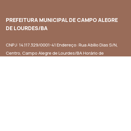
PREFEITURA MUNICIPAL DE CAMPO ALEGRE
DE LOURDES/BA
CNPJ: 14.117.329/0001-41 Endereço: Rua Abílio Dias S/N,
Centro, Campo Alegre de Lourdes/BA Horário de
Funcionamento: Segunda a Sexta-feira das 8h às 14h
Email: contato@campoalegredelourdes.ba.gov.br
Institucional
A CIDADE
NOTÍCIAS
TRANSPARÊNCIA