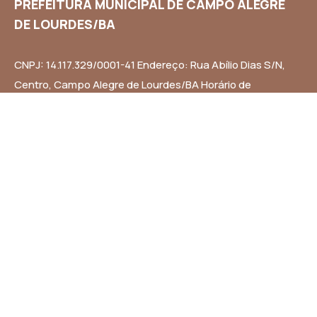
PREFEITURA MUNICIPAL DE CAMPO ALEGRE
DE LOURDES/BA
CNPJ: 14.117.329/0001-41 Endereço: Rua Abílio Dias S/N,
Centro, Campo Alegre de Lourdes/BA Horário de
Funcionamento: Segunda a Sexta-feira das 8h às 14h
Email: contato@campoalegredelourdes.ba.gov.br
Institucional
A CIDADE
NOTÍCIAS
TRANSPARÊNCIA
DIÁRIO OFICIAL
MAPA DO SITE