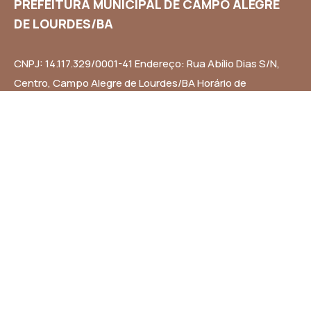
PREFEITURA MUNICIPAL DE CAMPO ALEGRE
DE LOURDES/BA
CNPJ: 14.117.329/0001-41 Endereço: Rua Abílio Dias S/N,
Centro, Campo Alegre de Lourdes/BA Horário de
Funcionamento: Segunda a Sexta-feira das 8h às 14h
Email: contato@campoalegredelourdes.ba.gov.br
Institucional
A CIDADE
NOTÍCIAS
TRANSPARÊNCIA
DIÁRIO OFICIAL
MAPA DO SITE