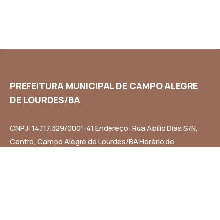
PREFEITURA MUNICIPAL DE CAMPO ALEGRE
DE LOURDES/BA
CNPJ: 14.117.329/0001-41 Endereço: Rua Abílio Dias S/N,
Centro, Campo Alegre de Lourdes/BA Horário de
Funcionamento: Segunda a Sexta-feira das 8h às 14h
Email: contato@campoalegredelourdes.ba.gov.br
Institucional