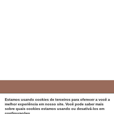
PREFEITURA MUNICIPAL DE CAMPO ALEGRE DE
Estamos usando cookies de terceiros para oferecer a você a
melhor experiência em nosso site. Você pode saber mais
LOURDES/BA
sobre quais cookies estamos usando ou desativá-los em
configurações
.