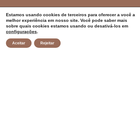
PREFEITURA MUNICIPAL DE CAMPO ALEGRE
Estamos usando cookies de terceiros para oferecer a você a
melhor experiência em nosso site. Você pode saber mais
DE LOURDES/BA
sobre quais cookies estamos usando ou desativá-los em
configurações
.
CNPJ: 14.117.329/0001-41 Endereço: Rua Abílio Dias S/N,
Aceitar
Rejeitar
Centro, Campo Alegre de Lourdes/BA Horário de
Funcionamento: Segunda a Sexta-feira das 8h às 14h
Email: contato@campoalegredelourdes.ba.gov.br
Institucional
A CIDADE
NOTÍCIAS
TRANSPARÊNCIA
DIÁRIO OFICIAL