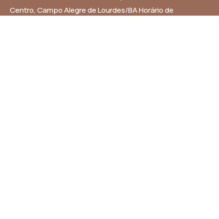
Centro, Campo Alegre de Lourdes/BA Horário de
Funcionamento: Segunda a Sexta-feira das 8h às 14h
Email: contato@campoalegredelourdes.ba.gov.br
Institucional
A CIDADE
NOTÍCIAS
TRANSPARÊNCIA
DIÁRIO OFICIAL
MAPA DO SITE
Links Úteis