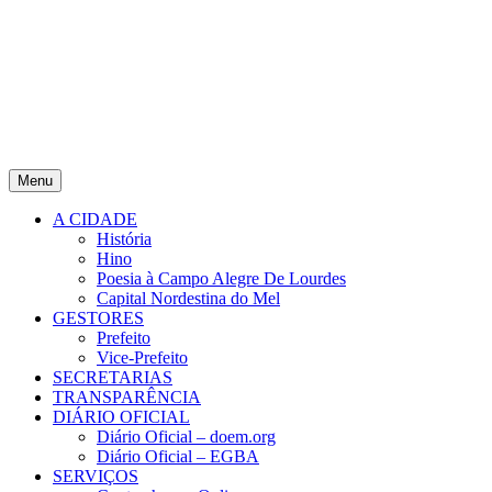
Menu
A CIDADE
História
Hino
Poesia à Campo Alegre De Lourdes
Capital Nordestina do Mel
GESTORES
Prefeito
Vice-Prefeito
SECRETARIAS
TRANSPARÊNCIA
DIÁRIO OFICIAL
Diário Oficial – doem.org
Diário Oficial – EGBA
SERVIÇOS