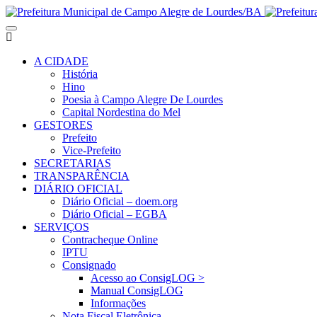
A CIDADE
História
Hino
Poesia à Campo Alegre De Lourdes
Capital Nordestina do Mel
GESTORES
Prefeito
Vice-Prefeito
SECRETARIAS
TRANSPARÊNCIA
DIÁRIO OFICIAL
Diário Oficial – doem.org
Diário Oficial – EGBA
SERVIÇOS
Contracheque Online
IPTU
Consignado
Acesso ao ConsigLOG >
Manual ConsigLOG
Informações
Nota Fiscal Eletrônica