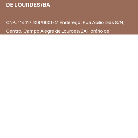
DE LOURDES/BA
CNPJ: 14.117.329/0001-41 Endereço: Rua Abílio Dias S/N,
Centro, Campo Alegre de Lourdes/BA Horário de
Funcionamento: Segunda a Sexta-feira das 8h às 14h
Email: contato@campoalegredelourdes.ba.gov.br
Institucional
A CIDADE
NOTÍCIAS
TRANSPARÊNCIA
DIÁRIO OFICIAL
MAPA DO SITE