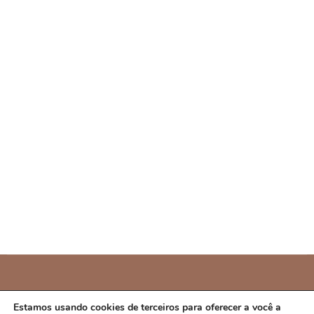
PREFEITURA MUNICIPAL DE CAMPO ALEGRE
Estamos usando cookies de terceiros para oferecer a você a