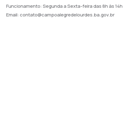
Funcionamento: Segunda a Sexta-feira das 8h às 14h
Email: contato@campoalegredelourdes.ba.gov.br
Institucional
A CIDADE
NOTÍCIAS
TRANSPARÊNCIA
DIÁRIO OFICIAL
MAPA DO SITE
Links Úteis
CÂMARA DE CAMPO ALEGRE DE LOURDES