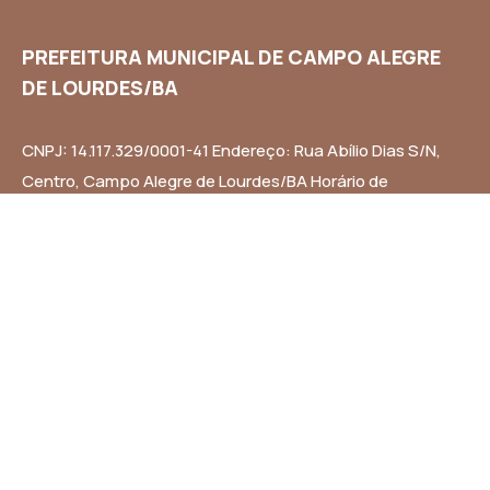
PREFEITURA MUNICIPAL DE CAMPO ALEGRE
DE LOURDES/BA
CNPJ: 14.117.329/0001-41 Endereço: Rua Abílio Dias S/N,
Centro, Campo Alegre de Lourdes/BA Horário de
Funcionamento: Segunda a Sexta-feira das 8h às 14h
Email: contato@campoalegredelourdes.ba.gov.br
Institucional
A CIDADE
NOTÍCIAS
TRANSPARÊNCIA
DIÁRIO OFICIAL