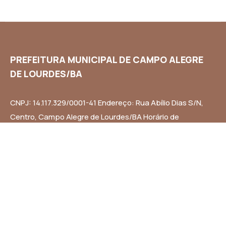
PREFEITURA MUNICIPAL DE CAMPO ALEGRE
DE LOURDES/BA
CNPJ: 14.117.329/0001-41 Endereço: Rua Abílio Dias S/N,
Centro, Campo Alegre de Lourdes/BA Horário de
Funcionamento: Segunda a Sexta-feira das 8h às 14h
Email: contato@campoalegredelourdes.ba.gov.br
Institucional
A CIDADE
NOTÍCIAS