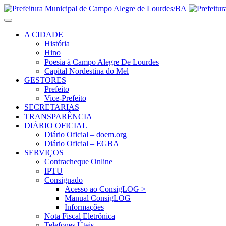
A CIDADE
História
Hino
Poesia à Campo Alegre De Lourdes
Capital Nordestina do Mel
GESTORES
Prefeito
Vice-Prefeito
SECRETARIAS
TRANSPARÊNCIA
DIÁRIO OFICIAL
Diário Oficial – doem.org
Diário Oficial – EGBA
SERVIÇOS
Contracheque Online
IPTU
Consignado
Acesso ao ConsigLOG >
Manual ConsigLOG
Informações
Nota Fiscal Eletrônica
Telefones Úteis