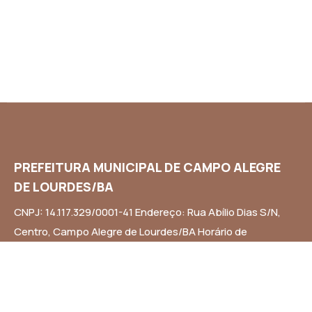
PREFEITURA MUNICIPAL DE CAMPO ALEGRE
DE LOURDES/BA
CNPJ: 14.117.329/0001-41 Endereço: Rua Abílio Dias S/N,
Centro, Campo Alegre de Lourdes/BA Horário de
Funcionamento: Segunda a Sexta-feira das 8h às 14h
Email: contato@campoalegredelourdes.ba.gov.br