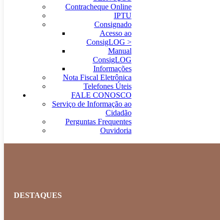
Contracheque Online
IPTU
Consignado
Acesso ao
ConsigLOG >
Manual
ConsigLOG
Informações
Nota Fiscal Eletrônica
Telefones Úteis
FALE CONOSCO
Serviço de Informação ao
Cidadão
Perguntas Frequentes
Ouvidoria
DESTAQUES