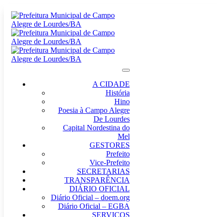
A CIDADE
História
Hino
Poesia à Campo Alegre
De Lourdes
Capital Nordestina do
Mel
GESTORES
Prefeito
Vice-Prefeito
SECRETARIAS
TRANSPARÊNCIA
DIÁRIO OFICIAL
Diário Oficial – doem.org
Diário Oficial – EGBA
SERVIÇOS