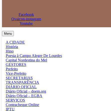
Facebook
Ovaicon-instagram
Youtube
Menu
A CIDADE
História
Hino
Poesia à Campo Alegre De Lourdes
Capital Nordestina do Mel
GESTORES
Prefeito
Vice-Prefeito
SECRETARIAS
TRANSPARÊNCIA
DIÁRIO OFICIAL
Diário Oficial – doem.org
Diário Oficial – EGBA
SERVIÇOS
Contracheque Online
IPTU