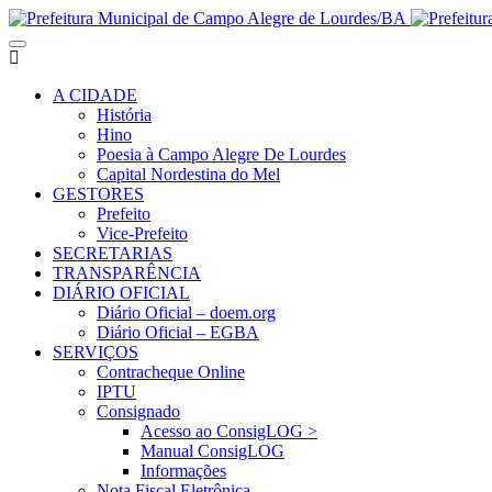
A CIDADE
História
Hino
Poesia à Campo Alegre De Lourdes
Capital Nordestina do Mel
GESTORES
Prefeito
Vice-Prefeito
SECRETARIAS
TRANSPARÊNCIA
DIÁRIO OFICIAL
Diário Oficial – doem.org
Diário Oficial – EGBA
SERVIÇOS
Contracheque Online
IPTU
Consignado
Acesso ao ConsigLOG >
Manual ConsigLOG
Informações
Nota Fiscal Eletrônica