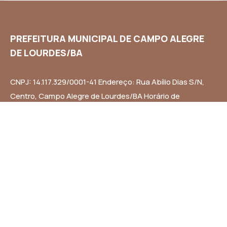
PREFEITURA MUNICIPAL DE CAMPO ALEGRE
DE LOURDES/BA
CNPJ: 14.117.329/0001-41 Endereço: Rua Abílio Dias S/N,
Centro, Campo Alegre de Lourdes/BA Horário de
Funcionamento: Segunda a Sexta-feira das 8h às 14h
Email: contato@campoalegredelourdes.ba.gov.br
Institucional
A CIDADE
NOTÍCIAS
TRANSPARÊNCIA