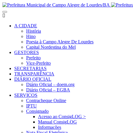
A CIDADE
História
Hino
Poesia à Campo Alegre De Lourdes
Capital Nordestina do Mel
GESTORES
Prefeito
Vice-Prefeito
SECRETARIAS
TRANSPARÊNCIA
DIÁRIO OFICIAL
Diário Oficial – doem.org
Diário Oficial – EGBA
SERVIÇOS
Contracheque Online
IPTU
Consignado
Acesso ao ConsigLOG >
Manual ConsigLOG
Informações
Nota Fiscal Eletrônica