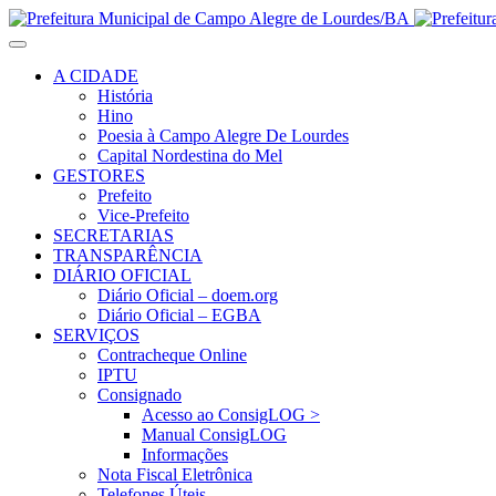
A CIDADE
História
Hino
Poesia à Campo Alegre De Lourdes
Capital Nordestina do Mel
GESTORES
Prefeito
Vice-Prefeito
SECRETARIAS
TRANSPARÊNCIA
DIÁRIO OFICIAL
Diário Oficial – doem.org
Diário Oficial – EGBA
SERVIÇOS
Contracheque Online
IPTU
Consignado
Acesso ao ConsigLOG >
Manual ConsigLOG
Informações
Nota Fiscal Eletrônica
Telefones Úteis