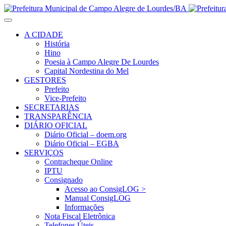
A CIDADE
História
Hino
Poesia à Campo Alegre De Lourdes
Capital Nordestina do Mel
GESTORES
Prefeito
Vice-Prefeito
SECRETARIAS
TRANSPARÊNCIA
DIÁRIO OFICIAL
Diário Oficial – doem.org
Diário Oficial – EGBA
SERVIÇOS
Contracheque Online
IPTU
Consignado
Acesso ao ConsigLOG >
Manual ConsigLOG
Informações
Nota Fiscal Eletrônica
Telefones Úteis