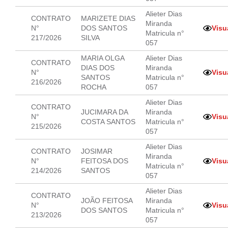
Alieter Dias
CONTRATO
MARIZETE DIAS
Miranda
N°
DOS SANTOS
Visu
Matricula n°
217/2026
SILVA
057
MARIA OLGA
Alieter Dias
CONTRATO
DIAS DOS
Miranda
N°
Visu
SANTOS
Matricula n°
216/2026
ROCHA
057
Alieter Dias
CONTRATO
JUCIMARA DA
Miranda
N°
Visu
COSTA SANTOS
Matricula n°
215/2026
057
Alieter Dias
CONTRATO
JOSIMAR
Miranda
N°
FEITOSA DOS
Visu
Matricula n°
214/2026
SANTOS
057
Alieter Dias
CONTRATO
JOÃO FEITOSA
Miranda
N°
Visu
DOS SANTOS
Matricula n°
213/2026
057