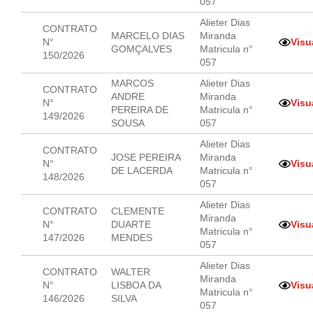
057
Alieter Dias
CONTRATO
MARCELO DIAS
Miranda
N°
Visu
GOMÇALVES
Matricula n°
150/2026
057
MARCOS
Alieter Dias
CONTRATO
ANDRE
Miranda
N°
Visu
PEREIRA DE
Matricula n°
149/2026
SOUSA
057
Alieter Dias
CONTRATO
JOSE PEREIRA
Miranda
N°
Visu
DE LACERDA
Matricula n°
148/2026
057
Alieter Dias
CONTRATO
CLEMENTE
Miranda
N°
DUARTE
Visu
Matricula n°
147/2026
MENDES
057
Alieter Dias
CONTRATO
WALTER
Miranda
N°
LISBOA DA
Visu
Matricula n°
146/2026
SILVA
057