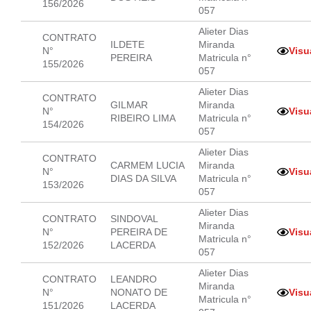
156/2026
057
Alieter Dias
CONTRATO
ILDETE
Miranda
N°
Visu
PEREIRA
Matricula n°
155/2026
057
Alieter Dias
CONTRATO
GILMAR
Miranda
N°
Visu
RIBEIRO LIMA
Matricula n°
154/2026
057
Alieter Dias
CONTRATO
CARMEM LUCIA
Miranda
N°
Visu
DIAS DA SILVA
Matricula n°
153/2026
057
Alieter Dias
CONTRATO
SINDOVAL
Miranda
N°
PEREIRA DE
Visu
Matricula n°
152/2026
LACERDA
057
Alieter Dias
CONTRATO
LEANDRO
Miranda
N°
NONATO DE
Visu
Matricula n°
151/2026
LACERDA