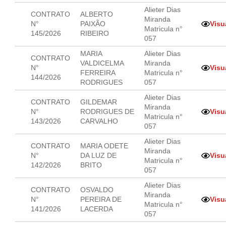
Alieter Dias
CONTRATO
ALBERTO
Miranda
N°
PAIXÃO
Visu
Matricula n°
145/2026
RIBEIRO
057
MARIA
Alieter Dias
CONTRATO
VALDICELMA
Miranda
N°
Visu
FERREIRA
Matricula n°
144/2026
RODRIGUES
057
Alieter Dias
CONTRATO
GILDEMAR
Miranda
N°
RODRIGUES DE
Visu
Matricula n°
143/2026
CARVALHO
057
Alieter Dias
CONTRATO
MARIA ODETE
Miranda
N°
DA LUZ DE
Visu
Matricula n°
142/2026
BRITO
057
Alieter Dias
CONTRATO
OSVALDO
Miranda
N°
PEREIRA DE
Visu
Matricula n°
141/2026
LACERDA
057