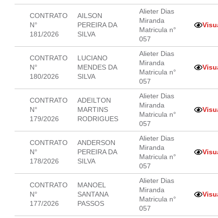
Alieter Dias
CONTRATO
AILSON
Miranda
N°
PEREIRA DA
Visu
Matricula n°
181/2026
SILVA
057
Alieter Dias
CONTRATO
LUCIANO
Miranda
N°
MENDES DA
Visu
Matricula n°
180/2026
SILVA
057
Alieter Dias
CONTRATO
ADEILTON
Miranda
N°
MARTINS
Visu
Matricula n°
179/2026
RODRIGUES
057
Alieter Dias
CONTRATO
ANDERSON
Miranda
N°
PEREIRA DA
Visu
Matricula n°
178/2026
SILVA
057
Alieter Dias
CONTRATO
MANOEL
Miranda
N°
SANTANA
Visu
Matricula n°
177/2026
PASSOS
057