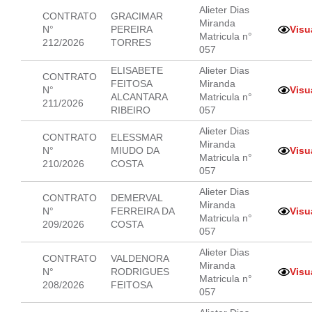
Alieter Dias
CONTRATO
GRACIMAR
Miranda
N°
PEREIRA
Visu
Matricula n°
212/2026
TORRES
057
ELISABETE
Alieter Dias
CONTRATO
FEITOSA
Miranda
N°
Visu
ALCANTARA
Matricula n°
211/2026
RIBEIRO
057
Alieter Dias
CONTRATO
ELESSMAR
Miranda
N°
MIUDO DA
Visu
Matricula n°
210/2026
COSTA
057
Alieter Dias
CONTRATO
DEMERVAL
Miranda
N°
FERREIRA DA
Visu
Matricula n°
209/2026
COSTA
057
Alieter Dias
CONTRATO
VALDENORA
Miranda
N°
RODRIGUES
Visu
Matricula n°
208/2026
FEITOSA
057