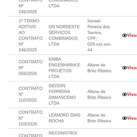
CONTRATO
COMBINADOS
Nº
LTDA
246/2025
1º TERMO
Ismael
ADITIVO
GN NORDESTE
Pereira dos
AO
SERVIÇOS
Santos,
Visu
CONTRATO
COMBINADOS
CPF:
Nº
LTDA
029.xxx.xxx-
246/2025
44
KAIBA
CONTRATO
ENGENHARIA E
Allane de
Nº
Visu
PROJETOS
Brito Ribeiro
056/2026
LTDA
GEISON
CONTRATO
FERREIRA
Allane de
N°
Visu
DAMASCENO
Brito Ribeiro
110/2026
LTDA
CONTRATO
LEANDRO DIAS
Allane de
N°
Visu
ROCHA
Brito Ribeiro
103/2026
RECONSTROI
CONTRATO