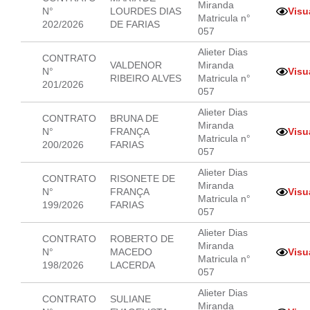
Miranda
N°
LOURDES DIAS
Visu
Matricula n°
202/2026
DE FARIAS
057
Alieter Dias
CONTRATO
VALDENOR
Miranda
N°
Visu
RIBEIRO ALVES
Matricula n°
201/2026
057
Alieter Dias
CONTRATO
BRUNA DE
Miranda
N°
FRANÇA
Visu
Matricula n°
200/2026
FARIAS
057
Alieter Dias
CONTRATO
RISONETE DE
Miranda
N°
FRANÇA
Visu
Matricula n°
199/2026
FARIAS
057
Alieter Dias
CONTRATO
ROBERTO DE
Miranda
N°
MACEDO
Visu
Matricula n°
198/2026
LACERDA
057
Alieter Dias
CONTRATO
SULIANE
Miranda