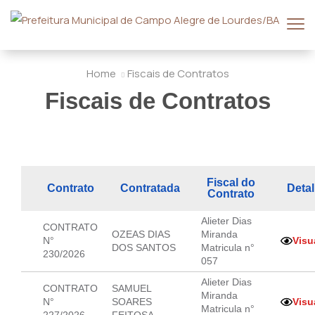
Home
Fiscais de Contratos
Fiscais de Contratos
Fiscal do
Contrato
Contratada
Deta
Contrato
Alieter Dias
CONTRATO
OZEAS DIAS
Miranda
N°
Visu
DOS SANTOS
Matricula n°
230/2026
057
Alieter Dias
CONTRATO
SAMUEL
Miranda
N°
SOARES
Visu
Matricula n°