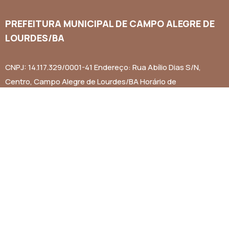
PREFEITURA MUNICIPAL DE CAMPO ALEGRE DE
LOURDES/BA
CNPJ: 14.117.329/0001-41 Endereço: Rua Abílio Dias S/N,
Centro, Campo Alegre de Lourdes/BA Horário de
Funcionamento: Segunda a Sexta-feira das 8h às 14h Email:
contato@campoalegredelourdes.ba.gov.br
Institucional
A CIDADE
NOTÍCIAS
TRANSPARÊNCIA
DIÁRIO OFICIAL