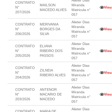
Alieter Dias
CONTRATO
MAILSON
Miranda
N°
Visu
MACEDO ALVES
Matricula n°
207/2026
057
Alieter Dias
CONTRATO
MERIVANIA
Miranda
N°
BORGES DA
Visu
Matricula n°
206/2026
SILVA
057
Alieter Dias
CONTRATO
ELIANA
Miranda
N°
RIBEIRO DOS
Visu
Matricula n°
205/2026
PASSOS
057
Alieter Dias
CONTRATO
ZILNEIA
Miranda
N°
Visu
RIBEIRO ALVES
Matricula n°
204/2026
057
Alieter Dias
CONTRATO
ANTENOR
Miranda
N°
MACARIO DE
Visu
Matricula n°
203/2026
MACEDO
057
Alieter Dias
CONTRATO
MARIA DE