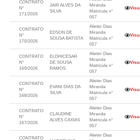
CONTRATO
JAIR ALVES DA
Miranda
N°
Visu
SILVA
Matricula n°
171/2026
057
Alieter Dias
CONTRATO
EDSON DE
Miranda
N°
Visu
SOUSA BATISTA
Matricula n°
170/2026
057
Alieter Dias
CONTRATO
ELDHICESAR
Miranda
N°
DE SOUSA
Visu
Matricula n°
169/2026
RAMOS
057
Alieter Dias
CONTRATO
EVANI DIAS DA
Miranda
N°
Visu
SILVA
Matricula n°
168/2026
057
Alieter Dias
CONTRATO
CLAUDINE
Miranda
N°
Visu
ALVES CAXIAS
Matricula n°
167/2026
057
Alieter Dias
CONTRATO