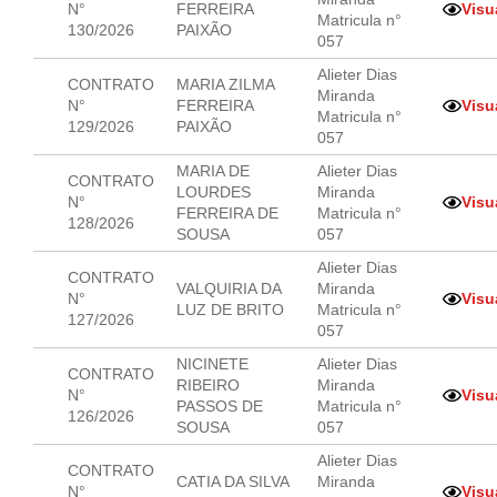
N°
FERREIRA
Visu
Matricula n°
130/2026
PAIXÃO
057
Alieter Dias
CONTRATO
MARIA ZILMA
Miranda
N°
FERREIRA
Visu
Matricula n°
129/2026
PAIXÃO
057
MARIA DE
Alieter Dias
CONTRATO
LOURDES
Miranda
N°
Visu
FERREIRA DE
Matricula n°
128/2026
SOUSA
057
Alieter Dias
CONTRATO
VALQUIRIA DA
Miranda
N°
Visu
LUZ DE BRITO
Matricula n°
127/2026
057
NICINETE
Alieter Dias
CONTRATO
RIBEIRO
Miranda
N°
Visu
PASSOS DE
Matricula n°
126/2026
SOUSA
057
Alieter Dias
CONTRATO
CATIA DA SILVA
Miranda
N°
Visu