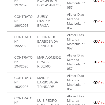
N°
EVAGELISTA
Visu
Matricula n°
197/2026
DSO ASANTOS
057
Alieter Dias
CONTRATO
SUELY
Miranda
N°
CAMPOS
Visu
Matricula n°
196/2026
BRAGA
057
Alieter Dias
CONTRATO
REGINALDO
Miranda
N°
BARBOSA DA
Visu
Matricula n°
195/2026
TRINDADE
057
Alieter Dias
CONTRATO
MARIA ONEIDE
Miranda
N°
BRAGA
Visu
Matricula n°
194/2026
RIBEIRO
057
Alieter Dias
CONTRATO
MAIRLE
Miranda
N°
BARBOSA DA
Visu
Matricula n°
193/2026
TRINDADE
057
Alieter Dias
CONTRATO
LUIS PEDRO
Miranda
N°
Visu