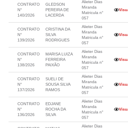
Alieter Dias
CONTRATO
GLEDSON
Miranda
N°
PEREIRA DE
Visu
Matricula n°
140/2026
LACERDA
057
Alieter Dias
CONTRATO
CRISTINA DA
Miranda
N°
SILVA
Visu
Matricula n°
139/2026
RODRIGUES
057
Alieter Dias
CONTRATO
MARISA LUIZA
Miranda
N°
FERREIRA
Visu
Matricula n°
138/2026
PAIXÃO
057
Alieter Dias
CONTRATO
SUELI DE
Miranda
N°
SOUSA SILVA
Visu
Matricula n°
137/2026
RAMOS
057
Alieter Dias
CONTRATO
EDJANE
Miranda
N°
ROCHA DA
Visu
Matricula n°
136/2026
SILVA
057
Alieter Dias