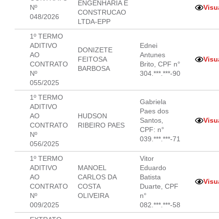
ENGENHARIA E
Nº
Visu
CONSTRUCAO
048/2026
LTDA-EPP
1º TERMO
ADITIVO
Ednei
DONIZETE
AO
Antunes
FEITOSA
Visu
CONTRATO
Brito, CPF n°
BARBOSA
Nº
304.***.***-90
055/2025
1º TERMO
Gabriela
ADITIVO
Paes dos
AO
HUDSON
Santos,
Visu
CONTRATO
RIBEIRO PAES
CPF: n°
Nº
039.***.***-71
056/2025
1º TERMO
Vitor
ADITIVO
MANOEL
Eduardo
AO
CARLOS DA
Batista
Visu
CONTRATO
COSTA
Duarte, CPF
Nº
OLIVEIRA
n°
009/2025
082.***.***-58