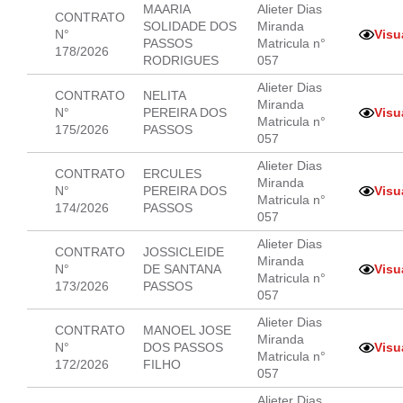
MAARIA
Alieter Dias
CONTRATO
SOLIDADE DOS
Miranda
N°
Visu
PASSOS
Matricula n°
178/2026
RODRIGUES
057
Alieter Dias
CONTRATO
NELITA
Miranda
N°
PEREIRA DOS
Visu
Matricula n°
175/2026
PASSOS
057
Alieter Dias
CONTRATO
ERCULES
Miranda
N°
PEREIRA DOS
Visu
Matricula n°
174/2026
PASSOS
057
Alieter Dias
CONTRATO
JOSSICLEIDE
Miranda
N°
DE SANTANA
Visu
Matricula n°
173/2026
PASSOS
057
Alieter Dias
CONTRATO
MANOEL JOSE
Miranda
N°
DOS PASSOS
Visu
Matricula n°
172/2026
FILHO
057
Alieter Dias