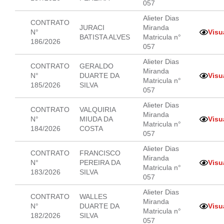
057
Alieter Dias
CONTRATO
JURACI
Miranda
N°
Visu
BATISTA ALVES
Matricula n°
186/2026
057
Alieter Dias
CONTRATO
GERALDO
Miranda
N°
DUARTE DA
Visu
Matricula n°
185/2026
SILVA
057
Alieter Dias
CONTRATO
VALQUIRIA
Miranda
N°
MIUDA DA
Visu
Matricula n°
184/2026
COSTA
057
Alieter Dias
CONTRATO
FRANCISCO
Miranda
N°
PEREIRA DA
Visu
Matricula n°
183/2026
SILVA
057
Alieter Dias
CONTRATO
WALLES
Miranda
N°
DUARTE DA
Visu
Matricula n°
182/2026
SILVA
057