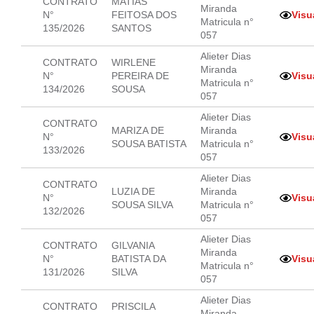
CONTRATO
MATIAS
Miranda
N°
FEITOSA DOS
Visu
Matricula n°
135/2026
SANTOS
057
Alieter Dias
CONTRATO
WIRLENE
Miranda
N°
PEREIRA DE
Visu
Matricula n°
134/2026
SOUSA
057
Alieter Dias
CONTRATO
MARIZA DE
Miranda
N°
Visu
SOUSA BATISTA
Matricula n°
133/2026
057
Alieter Dias
CONTRATO
LUZIA DE
Miranda
N°
Visu
SOUSA SILVA
Matricula n°
132/2026
057
Alieter Dias
CONTRATO
GILVANIA
Miranda
N°
BATISTA DA
Visu
Matricula n°
131/2026
SILVA
057
Alieter Dias
CONTRATO
PRISCILA
Miranda