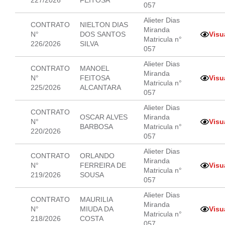
227/2026
FEITOSA
057
Alieter Dias
CONTRATO
NIELTON DIAS
Miranda
N°
DOS SANTOS
Visu
Matricula n°
226/2026
SILVA
057
Alieter Dias
CONTRATO
MANOEL
Miranda
N°
FEITOSA
Visu
Matricula n°
225/2026
ALCANTARA
057
Alieter Dias
CONTRATO
OSCAR ALVES
Miranda
N°
Visu
BARBOSA
Matricula n°
220/2026
057
Alieter Dias
CONTRATO
ORLANDO
Miranda
N°
FERREIRA DE
Visu
Matricula n°
219/2026
SOUSA
057
Alieter Dias
CONTRATO
MAURILIA
Miranda
N°
MIUDA DA
Visu
Matricula n°
218/2026
COSTA
057