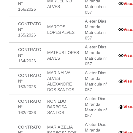
MARCELINO
Miranda
N°
Visu
ALVES
Matricula n°
166/2026
057
Alieter Dias
CONTRATO
MARCOS
Miranda
N°
Visu
LOPES ALVES
Matricula n°
165/2026
057
Alieter Dias
CONTRATO
MATEUS LOPES
Miranda
N°
Visu
ALVES
Matricula n°
164/2026
057
MARINALVA
Alieter Dias
CONTRATO
ALVES
Miranda
N°
Visu
ALEXANDRE
Matricula n°
163/2026
DOS SANTOS
057
Alieter Dias
CONTRATO
RONILDO
Miranda
N°
BARBOSA
Visu
Matricula n°
162/2026
SANTOS
057
Alieter Dias
CONTRATO
MARIA ZELIA
Miranda
N°
BARBOSA DOS
Visu