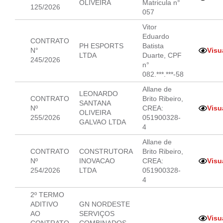
OLIVEIRA
Matricula n°
125/2026
057
Vitor
Eduardo
CONTRATO
PH ESPORTS
Batista
N°
Visu
LTDA
Duarte, CPF
245/2026
n°
082.***.***-58
Allane de
LEONARDO
CONTRATO
Brito Ribeiro,
SANTANA
Nº
CREA:
Visu
OLIVEIRA
255/2026
051900328-
GALVAO LTDA
4
Allane de
CONTRATO
CONSTRUTORA
Brito Ribeiro,
Nº
INOVACAO
CREA:
Visu
254/2026
LTDA
051900328-
4
2º TERMO
ADITIVO
GN NORDESTE
AO
SERVIÇOS
Visu