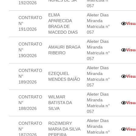
NUNES DE SA
Matricula n°
192/2026
057
ELMA
Alieter Dias
CONTRATO
APARECIDA
Miranda
N°
Visu
BRAGA DE
Matricula n°
191/2026
MACEDO DIAS
057
Alieter Dias
CONTRATO
AMAURI BRAGA
Miranda
N°
Visu
RIBEIRO
Matricula n°
190/2026
057
Alieter Dias
CONTRATO
EZEQUIEL
Miranda
N°
Visu
MENDES BAIÃO
Matricula n°
189/2026
057
Alieter Dias
CONTRATO
WILMAR
Miranda
N°
BATISTA DA
Visu
Matricula n°
188/2026
SILVA
057
Alieter Dias
CONTRATO
ROZIMEIRY
Miranda
N°
MARIA DA SILVA
Visu
Matricula n°
187/2026
PEREIRA