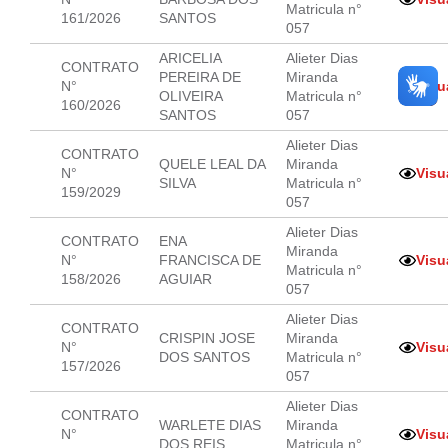
Matricula n°
161/2026
SANTOS
057
ARICELIA
Alieter Dias
CONTRATO
PEREIRA DE
Miranda
N°
Visu
OLIVEIRA
Matricula n°
160/2026
SANTOS
057
Alieter Dias
CONTRATO
QUELE LEAL DA
Miranda
N°
Visu
SILVA
Matricula n°
159/2029
057
Alieter Dias
CONTRATO
ENA
Miranda
N°
FRANCISCA DE
Visu
Matricula n°
158/2026
AGUIAR
057
Alieter Dias
CONTRATO
CRISPIN JOSE
Miranda
N°
Visu
DOS SANTOS
Matricula n°
157/2026
057
Alieter Dias
CONTRATO
WARLETE DIAS
Miranda
N°
Visu
DOS REIS
Matricula n°